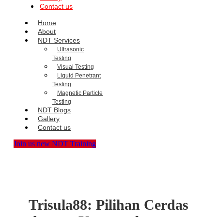
Contact us
Home
About
NDT Services
Ultrasonic
Testing
Visual Testing
Liquid Penetrant
Testing
Magnetic Particle
Testing
NDT Blogs
Gallery
Contact us
Join us new NDT Training
Trisula88: Pilihan Cerdas