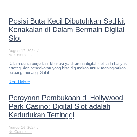
Posisi Buta Kecil Dibutuhkan Sedikit
Kenakalan di Dalam Bermain Digital
Slot
August 17, 2024
/
No Comments
Dalam dunia perjudian, khususnya di arena digital slot, ada banyak
strategi dan pendekatan yang bisa digunakan untuk meningkatkan
peluang menang. Salah...
Read More
Perayaan Pembukaan di Hollywood
Park Casino: Digital Slot adalah
Kedudukan Tertinggi
August 16, 2024
/
No Comments