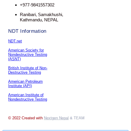
+977-9841557302
Ranibari, Samakhushi,
Kathmandu, NEPAL
NDT Information
NDT.net
American Society for
Nondestructive Testing
(ASNT)
British Institute of Non-
Destructive Testing
American Petroleum
Institute (API)
American Institute of
Nondestructive Testing
© 2022 Created with
Nextgen Nepal
& TEAM