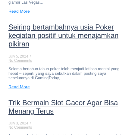
glamor Las Vegas...
Read More
Seiring bertambahnya usia Poker
kegiatan positif untuk menajamkan
pikiran
July 5, 2024
/
No Comments
Selama bertahun-tahun poker telah menjadi latihan mental yang
hebat – seperti yang saya sebutkan dalam posting saya
sebelumnya di GamingToday,...
Read More
Trik Bermain Slot Gacor Agar Bisa
Menang Terus
July 3, 2024
/
No Comments