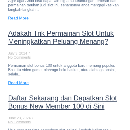
Agar agar Anda bisa dapat win big atau keuntungan terbesar dari
permainan taruhan judi slot ini, seharusnya anda mengaplikasikan
langkah-langkah...
Read More
Adakah Trik Permainan Slot Untuk
Meningkatkan Peluang Menang?
July 3, 2024
/
No Comments
Permainan slot bonus 100 untuk anggota baru memang populer.
Baik itu video game, olahraga bola basket, atau olahraga sosial,
selalu...
Read More
Daftar Sekarang dan Dapatkan Slot
Bonus New Member 100 di Sini
June 23, 2024
/
No Comments