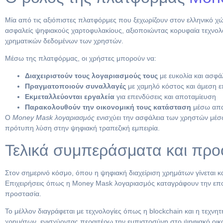
Μία από τις αξιόπιστες πλατφόρμες που ξεχωρίζουν στον ελληνικό 
ασφαλείς ψηφιακούς χαρτοφυλακίους, αξιοποιώντας κορυφαία τεχνο
χρηματικών δεδομένων των χρηστών.
Μέσω της πλατφόρμας, οι χρήστες μπορούν να:
Διαχειριστούν τους λογαριασμούς τους
με ευκολία και ασφά
Πραγματοποιούν συναλλαγές
με χαμηλό κόστος και άμεση ε
Εκμεταλλεύονται εργαλεία
για επενδύσεις και αποταμίευση
Παρακολουθούν την οικονομική τους κατάσταση
μέσω απα
Ο
Money Mask λογαριασμός
ενισχύει την ασφάλεια των χρηστών μέ
πρότυπη λύση στην ψηφιακή τραπεζική εμπειρία.
Τελικά συμπεράσματα και προ
Στον σημερινό κόσμο, όπου η ψηφιακή διαχείριση χρημάτων γίνεται κ
Επιχειρήσεις όπως η Money Mask λογαριασμός καταγράφουν την επο
προστασία.
Το μέλλον διαγράφεται με τεχνολογίες όπως η blockchain και η τεχν
χρημάτων, ενισχύοντας περαιτέρω την εμπιστοσύνη στο ψηφιακό οι