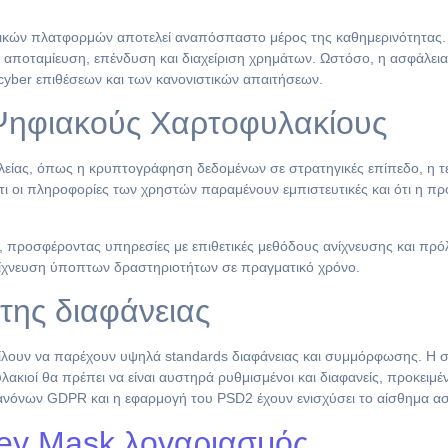
ικών πλατφορμών αποτελεί αναπόσπαστο μέρος της καθημερινότητας. Ο
την αποταμίευση, επένδυση και διαχείριση χρημάτων. Ωστόσο, η ασφάλεια
 cyber επιθέσεων και των κανονιστικών απαιτήσεων.
Ψηφιακούς Χαρτοφυλακίους
λείας, όπως η κρυπτογράφηση δεδομένων σε στρατηγικές επίπεδο, η τε
ι οι πληροφορίες των χρηστών παραμένουν εμπιστευτικές και ότι η πρ
ία, προσφέροντας υπηρεσίες με επιθετικές μεθόδους ανίχνευσης και πρό
ανίχνευση ύποπτων δραστηριοτήτων σε πραγματικό χρόνο.
 της διαφάνειας
φείλουν να παρέχουν υψηλά standards διαφάνειας και συμμόρφωσης. Η 
λακιοί θα πρέπει να είναι αυστηρά ρυθμισμένοι και διαφανείς, προκειμ
ανόνων GDPR και η εφαρμογή του PSD2 έχουν ενισχύσει το αίσθημα α
ey Mask λογαριασμός