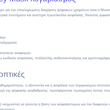
χώρο για την ολοκληρωμένη διαχείριση ψηφιακών χρημάτων είναι η Mon
λογικά συστήματα και αυστηρά πρωτόκολλα ασφαλείας, δίνοντας έμφα
λεια
πεξεργασία
ιτητικών αναφορών
σω κωδικών ασφαλείας, πολλαπλής αυθεντικοποίησης και κρυπτογράφη
οπτικές
αθημερινότητας, η αξιοπιστία και η ασφάλεια των λογαριασμών αποτελ
χή της ψηφιακής αναβάθμισης, προσφέροντας προηγμένες λύσεις που 
ητή νοημοσύνη να γίνονται η βάση των ασφαλέστερων και πιο διαφανών
κοσύστημα.