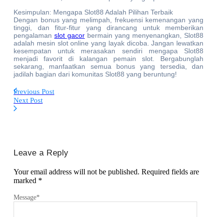
Kesimpulan: Mengapa Slot88 Adalah Pilihan Terbaik
Dengan bonus yang melimpah, frekuensi kemenangan yang
tinggi, dan fitur-fitur yang dirancang untuk memberikan
pengalaman
slot gacor
bermain yang menyenangkan, Slot88
adalah mesin slot online yang layak dicoba. Jangan lewatkan
kesempatan untuk merasakan sendiri mengapa Slot88
menjadi favorit di kalangan pemain slot. Bergabunglah
sekarang, manfaatkan semua bonus yang tersedia, dan
jadilah bagian dari komunitas Slot88 yang beruntung!
Previous Post
Next Post
Leave a Reply
Your email address will not be published.
Required fields are
marked
*
Message
*