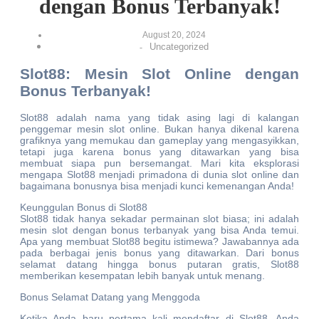
dengan Bonus Terbanyak!
August 20, 2024
Uncategorized
-
Slot88: Mesin Slot Online dengan
Bonus Terbanyak!
Slot88 adalah nama yang tidak asing lagi di kalangan
penggemar mesin slot online. Bukan hanya dikenal karena
grafiknya yang memukau dan gameplay yang mengasyikkan,
tetapi juga karena bonus yang ditawarkan yang bisa
membuat siapa pun bersemangat. Mari kita eksplorasi
mengapa Slot88 menjadi primadona di dunia slot online dan
bagaimana bonusnya bisa menjadi kunci kemenangan Anda!
Keunggulan Bonus di Slot88
Slot88 tidak hanya sekadar permainan slot biasa; ini adalah
mesin slot dengan bonus terbanyak yang bisa Anda temui.
Apa yang membuat Slot88 begitu istimewa? Jawabannya ada
pada berbagai jenis bonus yang ditawarkan. Dari bonus
selamat datang hingga bonus putaran gratis, Slot88
memberikan kesempatan lebih banyak untuk menang.
Bonus Selamat Datang yang Menggoda
Ketika Anda baru pertama kali mendaftar di Slot88, Anda