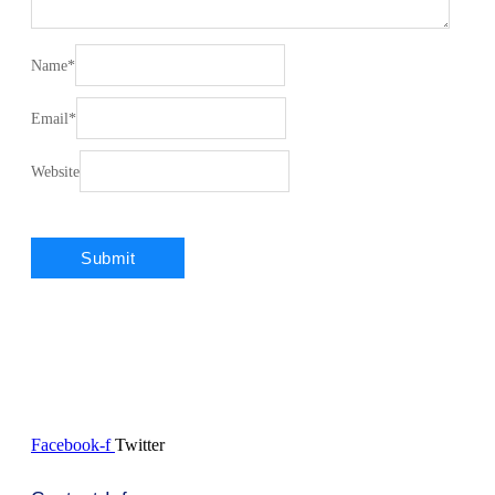
Name
*
Email
*
Website
Facebook-f
Twitter