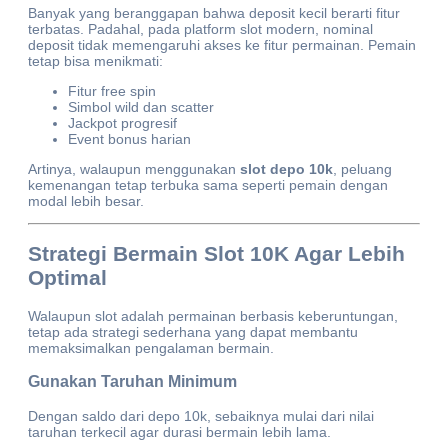
Banyak yang beranggapan bahwa deposit kecil berarti fitur
terbatas. Padahal, pada platform slot modern, nominal
deposit tidak memengaruhi akses ke fitur permainan. Pemain
tetap bisa menikmati:
Fitur free spin
Simbol wild dan scatter
Jackpot progresif
Event bonus harian
Artinya, walaupun menggunakan
slot depo 10k
, peluang
kemenangan tetap terbuka sama seperti pemain dengan
modal lebih besar.
Strategi Bermain Slot 10K Agar Lebih
Optimal
Walaupun slot adalah permainan berbasis keberuntungan,
tetap ada strategi sederhana yang dapat membantu
memaksimalkan pengalaman bermain.
Gunakan Taruhan Minimum
Dengan saldo dari depo 10k, sebaiknya mulai dari nilai
taruhan terkecil agar durasi bermain lebih lama.