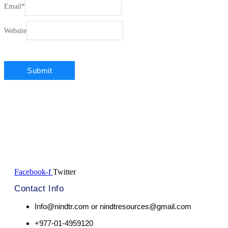
Email
*
Website
Facebook-f
Twitter
Contact Info
Info@nindtr.com or nindtresources@gmail.com
+977-01-4959120