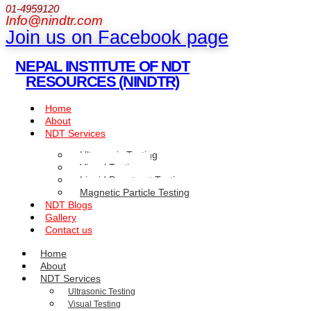
01-4959120
Info@nindtr.com
Join us on Facebook page
NEPAL INSTITUTE OF NDT
RESOURCES (NINDTR)
Home
About
NDT Services
Ultrasonic Testing
Visual Testing
Liquid Penetrant Testing
Magnetic Particle Testing
NDT Blogs
Gallery
Contact us
Home
About
NDT Services
Ultrasonic Testing
Visual Testing