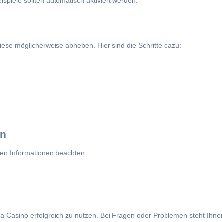
ispiele sollten automatisch aktiviert werden.
iese möglicherweise abheben. Hier sind die Schritte dazu:
en
igen Informationen beachten:
anzia Casino erfolgreich zu nutzen. Bei Fragen oder Problemen steht Ihn