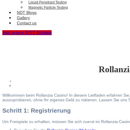
Liquid Penetrant Testing
Magnetic Particle Testing
NDT Blogs
Gallery
Contact us
Join us new NDT Training
Rollanz
Willkommen beim Rollanzia Casino! In diesem Leitfaden erfahren Sie, 
auszuprobieren, ohne Ihr eigenes Geld zu riskieren. Lassen Sie uns S
Schritt 1: Registrierung
Um Freispiele zu erhalten, müssen Sie sich zuerst im Rollanzia Casino