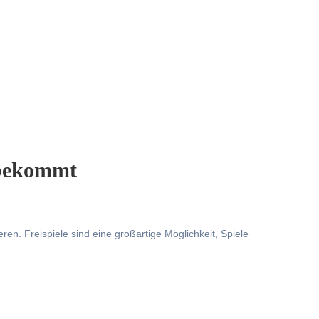
 bekommt
en. Freispiele sind eine großartige Möglichkeit, Spiele