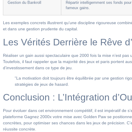
Gestion du Bankroll
Répartir intelligemment ses fonds pour
fameux gains.
Les exemples concrets illustrent qu’une discipline rigoureuse combiné
et dans une gestion prudente du capital.
Les Vérités Derrière le Rêve 
Réaliser un gain aussi spectaculaire que 2000 fois la mise n’est pas u
Toutefois, il faut rappeler que la majorité des jeux et paris portent 
d’investissement dans ce type de jeu.
“La motivation doit toujours être équilibrée par une gestion ri
stratégies de jeux de hasard.
Conclusion : L’Intégration d’O
Pour évoluer dans cet environnement compétitif, il est impératif de 
plateforme Gagnez 2000x votre mise avec Golden Paw se positionn
concrètes, pour optimiser ses chances dans les jeux de précision. C’
réussite concrète.