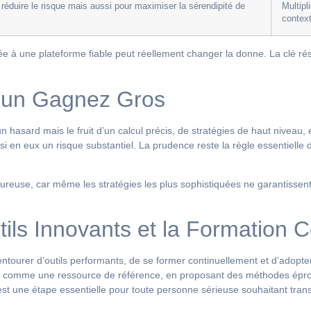
 réduire le risque mais aussi pour maximiser la sérendipité de
Multipl
contex
e à une plateforme fiable peut réellement changer la donne. La clé rés
d’un Gagnez Gros
n hasard mais le fruit d’un calcul précis, de stratégies de haut niveau,
aussi en eux un risque substantiel. La prudence reste la règle essentiell
goureuse, car même les stratégies les plus sophistiquées ne garantissent
utils Innovants et la Formation 
s’entourer d’outils performants, de se former continuellement et d’ado
e comme une ressource de référence, en proposant des méthodes épr
est une étape essentielle pour toute personne sérieuse souhaitant tran