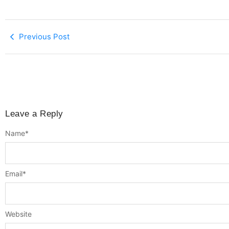
Previous Post
Leave a Reply
Name
*
Email
*
Website