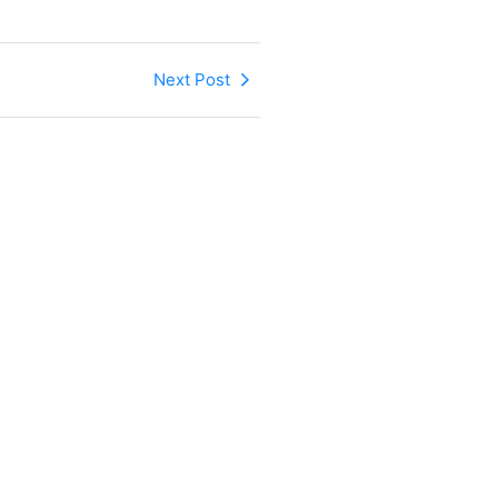
Next Post