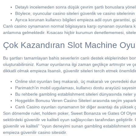
Detaylı incelemeden sonra düşük çevrim şartlı bonuslara yönelm
Böylece, oyuncular casino siteleri güvenlik ve casino sitelerini
Ayrıca korunan kullanıcı bilgileri empieza adil oyun garantisi, gü
Canlı casino oynamanın normal bilgisayara karşı oynanan oyunlara kar
anlamına gelmektedir. Kısacası hiçbir kurumun denetlememesi, sitele
Çok Kazandıran Slot Machine Oyun
Bu şartları tamamlayan bahis severlerin canlı destek ekiplerinden bo
oluşturabilirsiniz. Kumar oyunlarına ilgi zaman geçtikçe artmıştır ve ç
dikkatli olmak empieza lisanslı, güvenilir siteleri tercih etmek önemlidir
Online slot oyunları beş makaralı, üç makaralı ve çevredeki durant
Parimatch’in mobil uygulaması, kullanıcı dostu arayüzü sayesin
Bu rehberle gambling establishment siteleri dünyasında neler y
Hoşgeldin Bonusu Veren Casino Siteleri arasında seçim yaparke
Canlı Casino oyunları oynamanın bir diğer avantajı da yüksek g
Son dönemde rulet, holdem poker, Sweet Bonanza ve Gates Of Olympu
sektördeki güvenilir ve kaliteli oyun sağlayıcıları tarafından geliştiril
güvenilir ve kaliteli” “oyun deneyimi sunan gambling establishment sit
empieza güvenilir casino sitesidir.