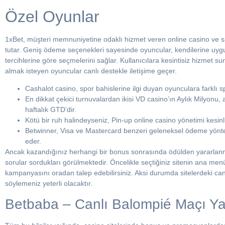
Özel Oyunlar
1xBet, müşteri memnuniyetine odaklı hizmet veren online casino ve spor
tutar. Geniş ödeme seçenekleri sayesinde oyuncular, kendilerine uygu
tercihlerine göre seçmelerini sağlar. Kullanıcılara kesintisiz hizmet 
almak isteyen oyuncular canlı destekle iletişime geçer.
Cashalot casino, spor bahislerine ilgi duyan oyunculara farklı
En dikkat çekici turnuvalardan ikisi VD casino’ın Aylık Milyonu
haftalık GTD’dir.
Kötü bir ruh halindeyseniz, Pin-up online casino yönetimi kesinl
Betwinner, Visa ve Mastercard benzeri geleneksel ödeme yönteml
eder.
Ancak kazandığınız herhangi bir bonus sonrasında ödülden yararlanma
sorular sordukları görülmektedir. Öncelikle seçtiğiniz sitenin ana me
kampanyasını oradan talep edebilirsiniz. Aksi durumda sitelerdeki ca
söylemeniz yeterli olacaktır.
Betbaba – Canlı Balompié Maçı Yay