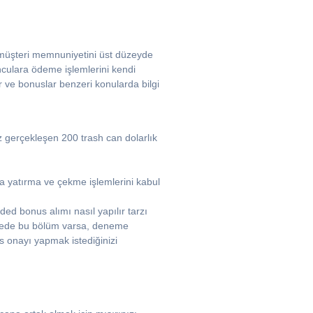
ak müşteri memnuniyetini üst düzeyde
nculara ödeme işlemlerini kendi
r ve bonuslar benzeri konularda bilgi
z gerçekleşen 200 trash can dolarlık
ra yatırma ve çekme işlemlerini kabul
d bonus alımı nasıl yapılır tarzı
 sitede bu bölüm varsa, deneme
s onayı yapmak istediğinizi