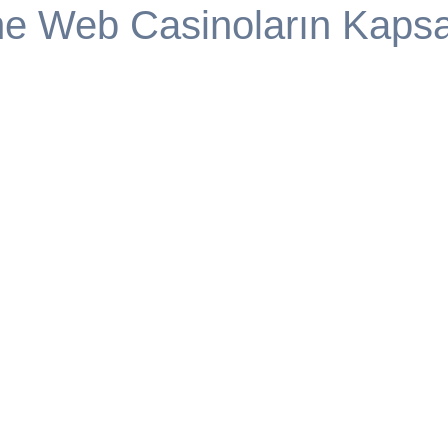
The Web Casinoların Kaps