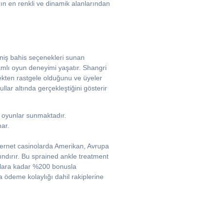
ın en renkli ve dinamik alanlarından
niş bahis seçenekleri sunan
amlı oyun deneyimi yaşatır. Shangri
çekten rastgele olduğunu ve üyeler
lar altında gerçekleştiğini gösterir
e oyunlar sunmaktadır.
ar.
ternet casinolarda Amerikan, Avrupa
arındırır. Bu sprained ankle treatment
dolara kadar %200 bonusla
 ödeme kolaylığı dahil rakiplerine