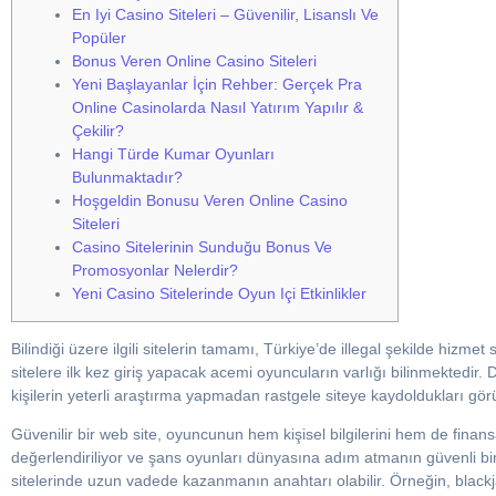
En Iyi Casino Siteleri – Güvenilir, Lisanslı Ve
Popüler
Bonus Veren Online Casino Siteleri
Yeni Başlayanlar İçin Rehber: Gerçek Pra
Online Casinolarda Nasıl Yatırım Yapılır &
Çekilir?
Hangi Türde Kumar Oyunları
Bulunmaktadır?
Hoşgeldin Bonusu Veren Online Casino
Siteleri
Casino Sitelerinin Sunduğu Bonus Ve
Promosyonlar Nelerdir?
Yeni Casino Sitelerinde Oyun Içi Etkinlikler
Bilindiği üzere ilgili sitelerin tamamı, Türkiye’de illegal şekilde hiz
sitelere ilk kez giriş yapacak acemi oyuncuların varlığı bilinmektedir.
kişilerin yeterli araştırma yapmadan rastgele siteye kaydoldukları görül
Güvenilir bir web site, oyuncunun hem kişisel bilgilerini hem de finansa
değerlendiriliyor ve şans oyunları dünyasına adım atmanın güvenli bir 
sitelerinde uzun vadede kazanmanın anahtarı olabilir. Örneğin, blackja