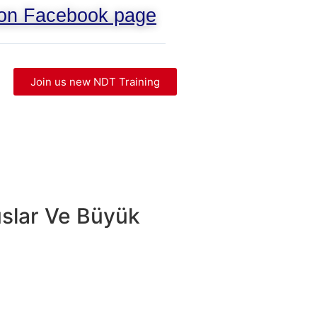
 on Facebook page
Join us new NDT Training
uslar Ve Büyük