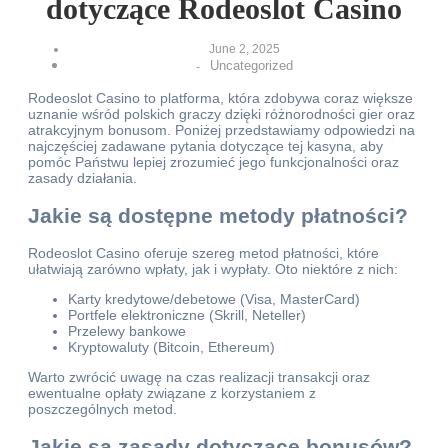
dotyczące Rodeoslot Casino
June 2, 2025
Uncategorized
-
Rodeoslot Casino to platforma, która zdobywa coraz większe
uznanie wśród polskich graczy dzięki różnorodności gier oraz
atrakcyjnym bonusom. Poniżej przedstawiamy odpowiedzi na
najczęściej zadawane pytania dotyczące tej kasyna, aby
pomóc Państwu lepiej zrozumieć jego funkcjonalności oraz
zasady działania.
Jakie są dostępne metody płatności?
Rodeoslot Casino oferuje szereg metod płatności, które
ułatwiają zarówno wpłaty, jak i wypłaty. Oto niektóre z nich:
Karty kredytowe/debetowe (Visa, MasterCard)
Portfele elektroniczne (Skrill, Neteller)
Przelewy bankowe
Kryptowaluty (Bitcoin, Ethereum)
Warto zwrócić uwagę na czas realizacji transakcji oraz
ewentualne opłaty związane z korzystaniem z
poszczególnych metod.
Jakie są zasady dotyczące bonusów?