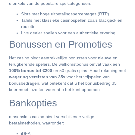
u enkele van de populaire spelcategorieën:
Slots met hoge uitbetalingspercentages (RTP)
Tafels met klassieke casinospellen zoals blackjack en
roulette
Live dealer spellen voor een authentieke ervaring
Bonussen en Promoties
Het casino biedt aantrekkelijke bonussen voor nieuwe en
terugkerende spelers. De welkomstbonus omvat vaak een
100% bonus tot €200
en 50 gratis spins. Houd rekening met
wagering vereisten van 35x
voor het vrijspelen van
bonusbedragen, wat betekent dat u het bonusbedrag 35
keer moet inzetten voordat u het kunt opnemen.
Bankopties
masonslots casino biedt verschillende veilige
betaalmethoden, waaronder:
iDEAL