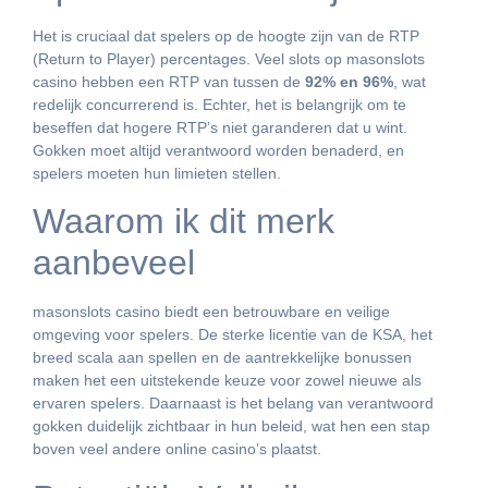
Het is cruciaal dat spelers op de hoogte zijn van de RTP
(Return to Player) percentages. Veel slots op masonslots
casino hebben een RTP van tussen de
92% en 96%
, wat
redelijk concurrerend is. Echter, het is belangrijk om te
beseffen dat hogere RTP’s niet garanderen dat u wint.
Gokken moet altijd verantwoord worden benaderd, en
spelers moeten hun limieten stellen.
Waarom ik dit merk
aanbeveel
masonslots casino biedt een betrouwbare en veilige
omgeving voor spelers. De sterke licentie van de KSA, het
breed scala aan spellen en de aantrekkelijke bonussen
maken het een uitstekende keuze voor zowel nieuwe als
ervaren spelers. Daarnaast is het belang van verantwoord
gokken duidelijk zichtbaar in hun beleid, wat hen een stap
boven veel andere online casino’s plaatst.