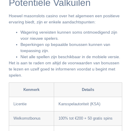
Potentiële Valkuilen
Hoewel masonslots casino over het algemeen een positieve
ervaring biedt, zijn er enkele aandachtspunten:
Wagering vereisten kunnen soms ontmoedigend zijn
voor nieuwe spelers.
Beperkingen op bepaalde bonussen kunnen van
toepassing zijn.
Niet alle spellen zijn beschikbaar in de mobiele versie.
Het is aan te raden om altijd de voorwaarden van bonussen
te lezen en uzelf goed te informeren voordat u begint met
spelen.
Kenmerk
Details
Licentie
Kansspelautoriteit (KSA)
Welkomstbonus
100% tot €200 + 50 gratis spins