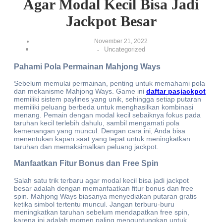
Agar Modal Kecil Bisa Jadi
Jackpot Besar
November 21, 2022
Uncategorized
-
Pahami Pola Permainan Mahjong Ways
Sebelum memulai permainan, penting untuk memahami pola
dan mekanisme Mahjong Ways. Game ini
daftar pasjackpot
memiliki sistem paylines yang unik, sehingga setiap putaran
memiliki peluang berbeda untuk menghasilkan kombinasi
menang. Pemain dengan modal kecil sebaiknya fokus pada
taruhan kecil terlebih dahulu, sambil mengamati pola
kemenangan yang muncul. Dengan cara ini, Anda bisa
menentukan kapan saat yang tepat untuk meningkatkan
taruhan dan memaksimalkan peluang jackpot.
Manfaatkan Fitur Bonus dan Free Spin
Salah satu trik terbaru agar modal kecil bisa jadi jackpot
besar adalah dengan memanfaatkan fitur bonus dan free
spin. Mahjong Ways biasanya menyediakan putaran gratis
ketika simbol tertentu muncul. Jangan terburu-buru
meningkatkan taruhan sebelum mendapatkan free spin,
karena ini adalah momen paling menguntungkan untuk