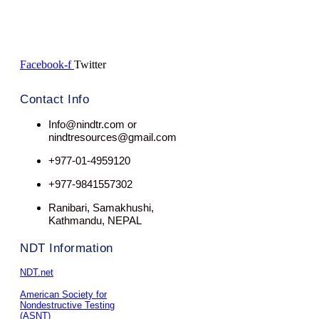
Facebook-f
Twitter
Contact Info
Info@nindtr.com or
nindtresources@gmail.com
+977-01-4959120
+977-9841557302
Ranibari, Samakhushi,
Kathmandu, NEPAL
NDT Information
NDT.net
American Society for
Nondestructive Testing
(ASNT)