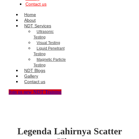
Contact us
Home
About
NDT Services
Ultrasonic
Testing
Visual Testing
Liquid Penetrant
Testing
Magnetic Particle
Testing
NDT Blogs
Gallery
Contact us
Join us new NDT Training
Legenda Lahirnya Scatter