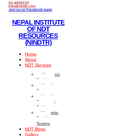
01-4959120
Info@nindtr.com
Join us on Facebook page
NEPAL INSTITUTE
OF NDT
RESOURCES
(NINDTR)
Home
About
NDT Services
Ultrasonic
Testing
Visual
Testing
Liquid
Penetrant
Testing
Magnetic
Particle
Testing
NDT Blogs
Gallery