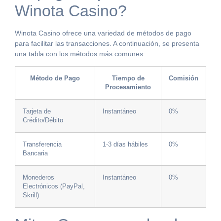
Winota Casino?
Winota Casino ofrece una variedad de métodos de pago
para facilitar las transacciones. A continuación, se presenta
una tabla con los métodos más comunes:
Método de Pago
Tiempo de
Comisión
Procesamiento
Tarjeta de
Instantáneo
0%
Crédito/Débito
Transferencia
1-3 días hábiles
0%
Bancaria
Monederos
Instantáneo
0%
Electrónicos (PayPal,
Skrill)