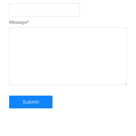
Message
*