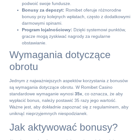
podwoić swoje fundusze.
Bonusy za depozyt:
Romibet oferuje różnorodne
bonusy przy kolejnych wpłatach, często z dodatkowymi
darmowymi spinami.
Program lojalnościowy:
Dzięki systemowi punktów,
gracze mogą zyskiwać nagrody za regularne
obstawianie.
Wymagania dotyczące
obrotu
Jednym z najważniejszych aspektów korzystania z bonusów
są wymagania dotyczące obrotu. W Romibet Casino
standardowe wymaganie wynosi
35x
, co oznacza, że aby
wypłacić bonus, należy postawić 35 razy jego wartość.
Ważne jest, aby dokładnie zapoznać się z regulaminem, aby
uniknąć nieprzyjemnych niespodzianek.
Jak aktywować bonusy?