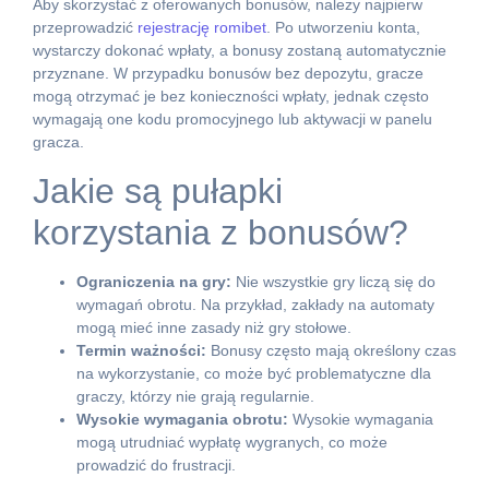
Aby skorzystać z oferowanych bonusów, należy najpierw
przeprowadzić
rejestrację romibet
. Po utworzeniu konta,
wystarczy dokonać wpłaty, a bonusy zostaną automatycznie
przyznane. W przypadku bonusów bez depozytu, gracze
mogą otrzymać je bez konieczności wpłaty, jednak często
wymagają one kodu promocyjnego lub aktywacji w panelu
gracza.
Jakie są pułapki
korzystania z bonusów?
Ograniczenia na gry:
Nie wszystkie gry liczą się do
wymagań obrotu. Na przykład, zakłady na automaty
mogą mieć inne zasady niż gry stołowe.
Termin ważności:
Bonusy często mają określony czas
na wykorzystanie, co może być problematyczne dla
graczy, którzy nie grają regularnie.
Wysokie wymagania obrotu:
Wysokie wymagania
mogą utrudniać wypłatę wygranych, co może
prowadzić do frustracji.