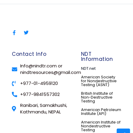
Contact Info
NDT
Information
Info@nindtr.com or
NDT.net
nindtresources@gmail.com
American Society
for Nondestructive
+977-01-4959120
Testing (ASNT)
British Institute of
+977-9841557302
Non-Destructive
Testing
Ranibari, Samakhushi,
American Petroleum
Kathmandu, NEPAL
Institute (API)
American Institute of
Nondestructive
Testing