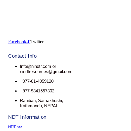
Facebook-f
Twitter
Contact Info
Info@nindtr.com or
nindtresources@gmail.com
+977-01-4959120
+977-9841557302
Ranibari, Samakhushi,
Kathmandu, NEPAL
NDT Information
NDT.net