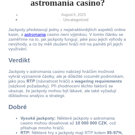
astromania casino?
August 6, 2025
Uncategorized
-
Jackpoty představují jedny z nejatraktivnějších aspektů online
kasin, a
astromania
casino není výjimkou. V tomto článku se
zaměříme na to, jak jackpoty fungují, jaké jsou jejich výhody a
nevýhody, a co by měli zkušení hráči mít na paměti při jejich
využívání.
Verdikt
Jackpoty v astromania casino nabízejí hráčům možnost
vyhrát významné částky, ale je důležité rozumět podmínkám,
jako jsou
RTP
(návratnost hráči) a
wagering requirements
(sázkové požadavky). Při zhodnocení těchto faktorů se
ukazuje, že jackpoty mohou být lákavé, ale také vyžadují
důkladnou analýzu a strategii.
Dobré
Vysoké jackpoty:
Některé jackpoty v astromania
casino mohou dosahovat až
10 000 000 CZK
, což
přitahuje mnoho hráčů.
RTP:
Některé hry s jackpoty mají RTP kolem
95-97%
,