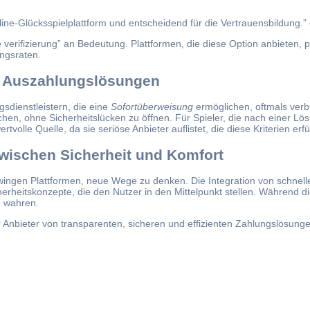
line-Glücksspielplattform und entscheidend für die Vertrauensbildung
erifizierung” an Bedeutung. Plattformen, die diese Option anbieten, po
ngsraten.
en Auszahlungslösungen
sdienstleistern, die eine
Sofortüberweisung
ermöglichen, oftmals ver
chen, ohne Sicherheitslücken zu öffnen. Für Spieler, die nach einer L
volle Quelle, da sie seriöse Anbieter auflistet, die diese Kriterien erfü
zwischen Sicherheit und Komfort
ingen Plattformen, neue Wege zu denken. Die Integration von schnelle
cherheitskonzepte, die den Nutzer in den Mittelpunkt stellen. Während di
u wahren.
Anbieter von transparenten, sicheren und effizienten Zahlungslösunge