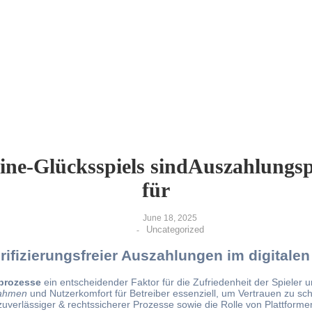
ine-Glücksspiels sindAuszahlungsp
für
June 18, 2025
Uncategorized
-
rifizierungsfreier Auszahlungen im digitalen
prozesse
ein entscheidender Faktor für die Zufriedenheit der Spieler u
nahmen
und Nutzerkomfort für Betreiber essenziell, um Vertrauen zu scha
zuverlässiger & rechtssicherer Prozesse sowie die Rolle von Plattform