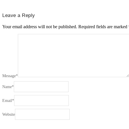
Leave a Reply
Your email address will not be published.
Required fields are marked
Message
*
Name
*
Email
*
Website