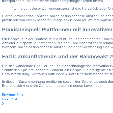
transparene & unkomplizierte Auszahlungsmöglichkeiten bieten.
“Ein reibungsloser Zahlungsprozess ist das Herzstück jeder On
Hierbei gewinnt das Konzept “online casino schnelle auszahlung ohne v
profitieren von einem besseren Image sowie höherer Weiterempfehlu
Praxisbeispiel: Plattformen mit innovativ
Ein Beispiel aus der Branche ist die Nutzung von anerkannten Zahlung
Anbieter auf spezielle Plattformen, die den Zahlungsprozess vereinfa
Webseite online casino schnelle auszahlung ohne verifizierung eine wert
Fazit: Zukunftstrends und der Balanceakt 
Die sich wandelnde Regulierung und die technologische Innovation zw
Schutz des Spielers, sondern vielmehr ein Beispiel für intelligente Si
Herausforderung, Vertrauen aufzubauen und Sicherheitsstandards z
In diesem Zusammenhang profitieren sowohl der Spieler als auch der 
Branche stärkt und die Zufriedenheit auf ein neues Level hebt.
Previous Post
Next Post