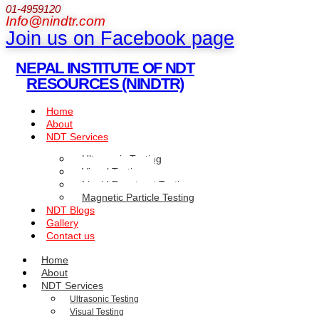
01-4959120
Info@nindtr.com
Join us on Facebook page
NEPAL INSTITUTE OF NDT
RESOURCES (NINDTR)
Home
About
NDT Services
Ultrasonic Testing
Visual Testing
Liquid Penetrant Testing
Magnetic Particle Testing
NDT Blogs
Gallery
Contact us
Home
About
NDT Services
Ultrasonic Testing
Visual Testing