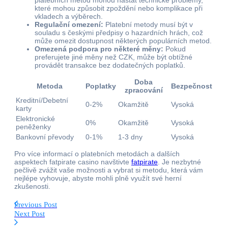
které mohou způsobit zpoždění nebo komplikace při
vkladech a výběrech.
Regulační omezení:
Platební metody musí být v
souladu s českými předpisy o hazardních hrách, což
může omezit dostupnost některých populárních metod.
Omezená podpora pro některé měny:
Pokud
preferujete jiné měny než CZK, může být obtížné
provádět transakce bez dodatečných poplatků.
Doba
Metoda
Poplatky
Bezpečnost
zpracování
Kreditní/Debetní
0-2%
Okamžitě
Vysoká
karty
Elektronické
0%
Okamžitě
Vysoká
peněženky
Bankovní převody
0-1%
1-3 dny
Vysoká
Pro více informací o platebních metodách a dalších
aspektech fatpirate casino navštivte
fatpirate
. Je nezbytné
pečlivě zvážit vaše možnosti a vybrat si metodu, která vám
nejlépe vyhovuje, abyste mohli plně využít své herní
zkušenosti.
Previous Post
Next Post