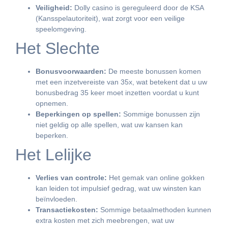
Veiligheid:
Dolly casino is gereguleerd door de KSA
(Kansspelautoriteit), wat zorgt voor een veilige
speelomgeving.
Het Slechte
Bonusvoorwaarden:
De meeste bonussen komen
met een inzetvereiste van 35x, wat betekent dat u uw
bonusbedrag 35 keer moet inzetten voordat u kunt
opnemen.
Beperkingen op spellen:
Sommige bonussen zijn
niet geldig op alle spellen, wat uw kansen kan
beperken.
Het Lelijke
Verlies van controle:
Het gemak van online gokken
kan leiden tot impulsief gedrag, wat uw winsten kan
beïnvloeden.
Transactiekosten:
Sommige betaalmethoden kunnen
extra kosten met zich meebrengen, wat uw