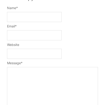
Name
*
Email
*
Website
Message
*