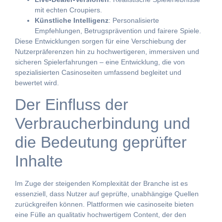
mit echten Croupiers.
Künstliche Intelligenz
: Personalisierte
Empfehlungen, Betrugsprävention und fairere Spiele.
Diese Entwicklungen sorgen für eine Verschiebung der
Nutzerpräferenzen hin zu hochwertigeren, immersiven und
sicheren Spielerfahrungen – eine Entwicklung, die von
spezialisierten Casinoseiten umfassend begleitet und
bewertet wird.
Der Einfluss der
Verbraucherbindung und
die Bedeutung geprüfter
Inhalte
Im Zuge der steigenden Komplexität der Branche ist es
essenziell, dass Nutzer auf geprüfte, unabhängige Quellen
zurückgreifen können. Plattformen wie casinoseite bieten
eine Fülle an qualitativ hochwertigem Content, der den