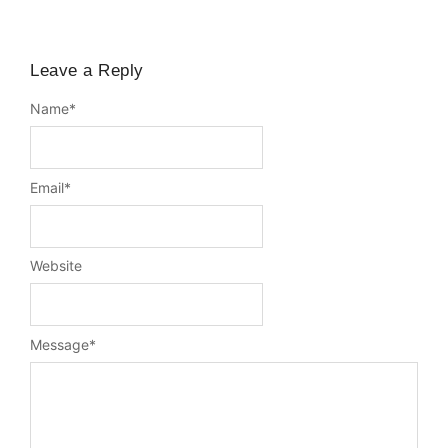
Leave a Reply
Name
*
Email
*
Website
Message
*