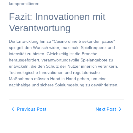
kompromittieren.
Fazit: Innovationen mit
Verantwortung
Die Entwicklung hin zu “Casino ohne 5 sekunden pause”
spiegelt den Wunsch wider, maximale Spielfrequenz und -
intensität zu bieten. Gleichzeitig ist die Branche
herausgefordert, verantwortungsvolle Spielangebote zu
entwickeln, die den Schutz der Nutzer innerlich verankern.
Technologische Innovationen und regulatorische
Maßnahmen müssen Hand in Hand gehen, um eine
nachhaltige und sichere Spielumgebung zu gewährleisten.
Previous Post
Next Post