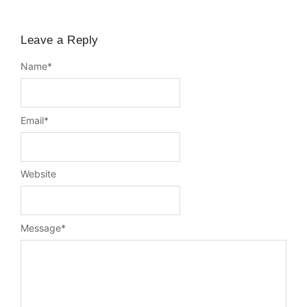
Leave a Reply
Name
*
Email
*
Website
Message
*