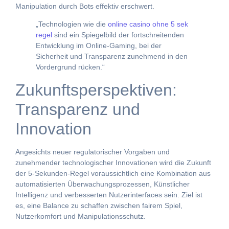
Manipulation durch Bots effektiv erschwert.
„Technologien wie die
online casino ohne 5 sek
regel
sind ein Spiegelbild der fortschreitenden
Entwicklung im Online-Gaming, bei der
Sicherheit und Transparenz zunehmend in den
Vordergrund rücken.“
Zukunftsperspektiven:
Transparenz und
Innovation
Angesichts neuer regulatorischer Vorgaben und
zunehmender technologischer Innovationen wird die Zukunft
der 5-Sekunden-Regel voraussichtlich eine Kombination aus
automatisierten Überwachungsprozessen, Künstlicher
Intelligenz und verbesserten Nutzerinterfaces sein. Ziel ist
es, eine Balance zu schaffen zwischen fairem Spiel,
Nutzerkomfort und Manipulationsschutz.