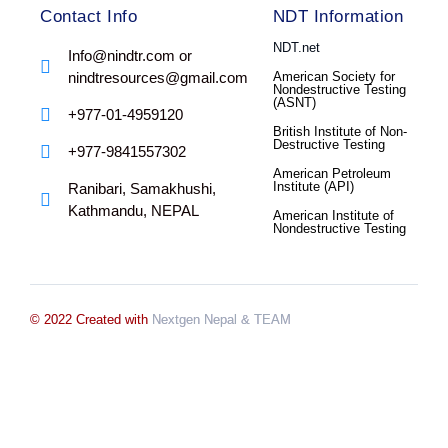
Contact Info
NDT Information
NDT.net
Info@nindtr.com or
nindtresources@gmail.com
American Society for
Nondestructive Testing
(ASNT)
+977-01-4959120
British Institute of Non-
Destructive Testing
+977-9841557302
American Petroleum
Institute (API)
Ranibari, Samakhushi,
Kathmandu, NEPAL
American Institute of
Nondestructive Testing
© 2022 Created with
Nextgen Nepal
& TEAM