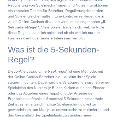
Regulierung von Spielmechanismen und Nutzerinteraktionen
ein zentrales Thema für Betreiber, Regulierungsbehörden
und Spieler gleichermaßen. Eine kontroverse Regel, die in
vielen Online-Casinos diskutiert wird, ist die sogenannte
„5-
Sekunden-Regel“
. Viele Spieler fragen sich, welche Rolle
diese Regel tatsächlich spielt und ob sie wirklich nur der
Fairness dient oder andere Interessen verfolgt.
Was ist die 5-Sekunden-
Regel?
Die
„online casino ohne 5 sek regel“
ist eine Methode, mit
der Online-Casino-Betreiber die Liquidität ihrer Spiele
steuern möchten. Dabei wird die Verzögerung zwischen einer
Spielaktion des Nutzers (z.B. das Klicken auf einen Einsatz
oder das Abgeben eines Tipps) und der Anzeige der
Ergebnisbox oftmals auf maximal 5 Sekunden beschränkt.
Ziel ist es, eine gleichmäßige Spielgeschwindigkeit zu
gewährleisten, um Manipulationsversuche zu minimieren und
das Gesamtbild des Spielablaufs zu standardisieren.