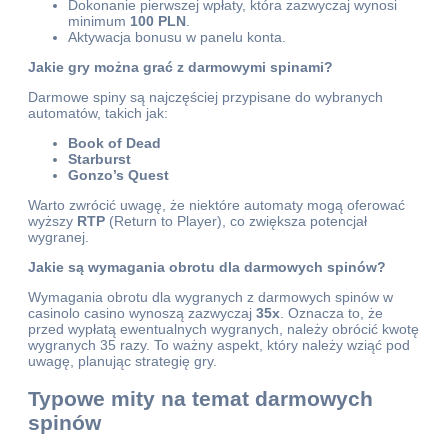
Dokonanie pierwszej wpłaty, która zazwyczaj wynosi
minimum
100 PLN
.
Aktywacja bonusu w panelu konta.
Jakie gry można grać z darmowymi spinami?
Darmowe spiny są najczęściej przypisane do wybranych
automatów, takich jak:
Book of Dead
Starburst
Gonzo’s Quest
Warto zwrócić uwagę, że niektóre automaty mogą oferować
wyższy
RTP
(Return to Player), co zwiększa potencjał
wygranej.
Jakie są wymagania obrotu dla darmowych spinów?
Wymagania obrotu dla wygranych z darmowych spinów w
casinolo casino wynoszą zazwyczaj
35x
. Oznacza to, że
przed wypłatą ewentualnych wygranych, należy obrócić kwotę
wygranych 35 razy. To ważny aspekt, który należy wziąć pod
uwagę, planując strategię gry.
Typowe mity na temat darmowych
spinów