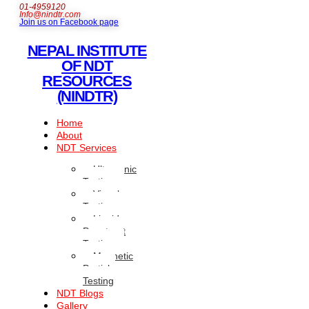
01-4959120
Info@nindtr.com
Join us on Facebook page
NEPAL INSTITUTE
OF NDT
RESOURCES
(NINDTR)
Home
About
NDT Services
Ultrasonic
Testing
Visual
Testing
Liquid
Penetrant
Testing
Magnetic
Particle
Testing
NDT Blogs
Gallery