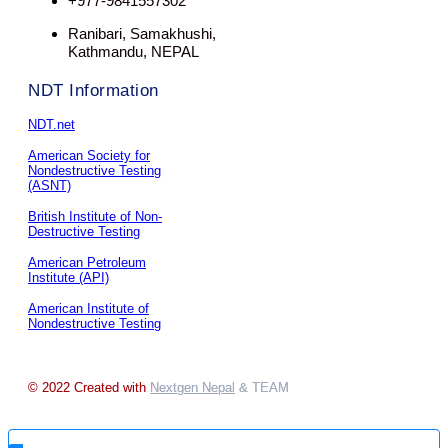
+977-9841557302
Ranibari, Samakhushi,
Kathmandu, NEPAL
NDT Information
NDT.net
American Society for
Nondestructive Testing
(ASNT)
British Institute of Non-
Destructive Testing
American Petroleum
Institute (API)
American Institute of
Nondestructive Testing
© 2022 Created with
Nextgen Nepal
& TEAM