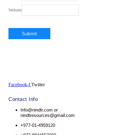
Website
Facebook-f
Twitter
Contact Info
Info@nindtr.com or
nindtresources@gmail.com
+977-01-4959120