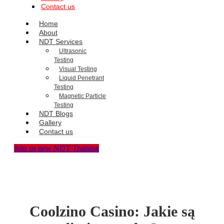
Contact us
Home
About
NDT Services
Ultrasonic
Testing
Visual Testing
Liquid Penetrant
Testing
Magnetic Particle
Testing
NDT Blogs
Gallery
Contact us
Join us new NDT Training
Coolzino Casino: Jakie są