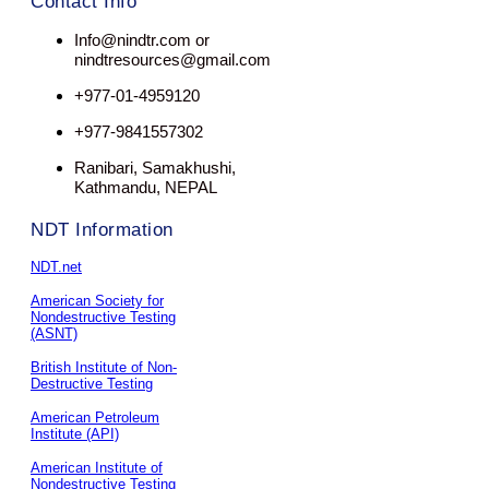
Contact Info
Info@nindtr.com or
nindtresources@gmail.com
+977-01-4959120
+977-9841557302
Ranibari, Samakhushi,
Kathmandu, NEPAL
NDT Information
NDT.net
American Society for
Nondestructive Testing
(ASNT)
British Institute of Non-
Destructive Testing
American Petroleum
Institute (API)
American Institute of
Nondestructive Testing