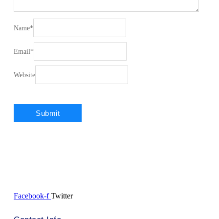
Name
*
Email
*
Website
Facebook-f
Twitter