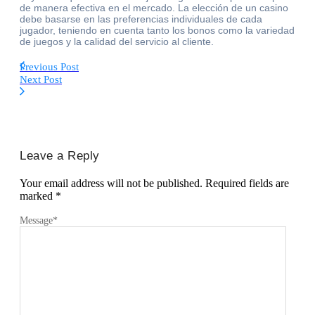
de manera efectiva en el mercado. La elección de un casino
debe basarse en las preferencias individuales de cada
jugador, teniendo en cuenta tanto los bonos como la variedad
de juegos y la calidad del servicio al cliente.
Previous Post
Next Post
Leave a Reply
Your email address will not be published.
Required fields are
marked
*
Message
*