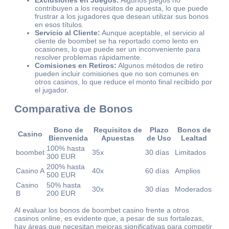
contribuyen a los requisitos de apuesta, lo que puede
frustrar a los jugadores que desean utilizar sus bonos
en esos títulos.
Servicio al Cliente:
Aunque aceptable, el servicio al
cliente de boombet se ha reportado como lento en
ocasiones, lo que puede ser un inconveniente para
resolver problemas rápidamente.
Comisiones en Retiros:
Algunos métodos de retiro
pueden incluir comisiones que no son comunes en
otros casinos, lo que reduce el monto final recibido por
el jugador.
Comparativa de Bonos
Bono de
Requisitos de
Plazo
Bonos de
Casino
Bienvenida
Apuestas
de Uso
Lealtad
100% hasta
boombet
35x
30 días
Limitados
300 EUR
200% hasta
Casino A
40x
60 días
Amplios
500 EUR
Casino
50% hasta
30x
30 días
Moderados
B
200 EUR
Al evaluar los bonos de boombet casino frente a otros
casinos online, es evidente que, a pesar de sus fortalezas,
hay áreas que necesitan mejoras significativas para competir