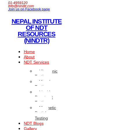
01-4959120
Info@nindtr.com
Join us on Facebook page
NEPAL INSTITUTE
OF NDT
RESOURCES
(NINDTR)
Home
About
NDT Services
Ultrasonic
Testing
Visual
Testing
Liquid
Penetrant
Testing
Magnetic
Particle
Testing
NDT Blogs
Gallery