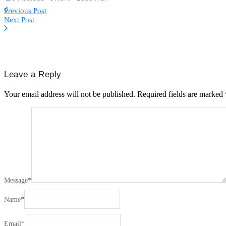
Previous Post
Next Post
Leave a Reply
Your email address will not be published.
Required fields are marked
Message
*
Name
*
Email
*