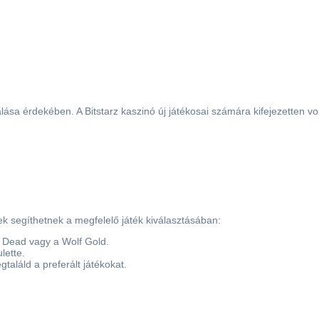
a érdekében. A Bitstarz kaszinó új játékosai számára kifejezetten vo
ppek segíthetnek a megfelelő játék kiválasztásában:
of Dead vagy a Wolf Gold.
lette.
aláld a preferált játékokat.