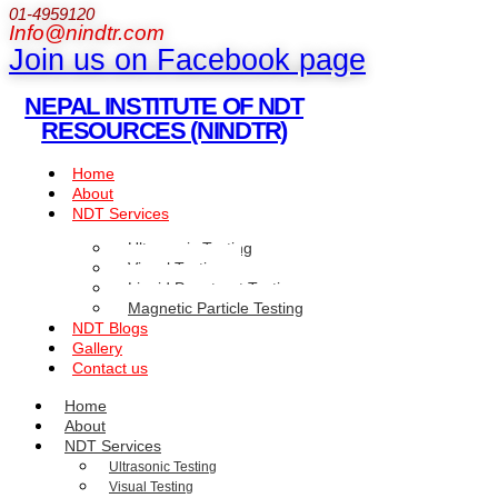
01-4959120
Info@nindtr.com
Join us on Facebook page
NEPAL INSTITUTE OF NDT
RESOURCES (NINDTR)
Home
About
NDT Services
Ultrasonic Testing
Visual Testing
Liquid Penetrant Testing
Magnetic Particle Testing
NDT Blogs
Gallery
Contact us
Home
About
NDT Services
Ultrasonic Testing
Visual Testing