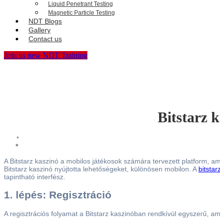
Liquid Penetrant Testing
Magnetic Particle Testing
NDT Blogs
Gallery
Contact us
Join us new NDT Training
Bitstarz 
A Bitstarz kaszinó a mobilos játékosok számára tervezett platform, a
Bitstarz kaszinó nyújtotta lehetőségeket, különösen mobilon. A
bitstar
tapintható interfész.
1. lépés: Regisztráció
A regisztrációs folyamat a Bitstarz kaszinóban rendkívül egyszerű, a