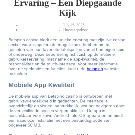
Ervaring – Een Diepgaande
Kijk
July 15, 2025
Uncategorized
-
Betspino casino biedt een unieke ervaring met zijn live casino
sectie, waarbij spelers de mogelijkheid hebben om te
genieten van hun favoriete tafelspellen vanuit hun eigen huis
of onderweg. Deze beoordeling richt zich op de mobiele
gebruikerservaring, met name de app-kwaliteit, de
responsiviteit en de touch-interface. Voor meer informatie
over de spelopties en functies, kunt u de
betspino
website
bezoeken.
Mobiele App Kwaliteit
De mobiele app van Betspino casino is ontworpen met
gebruiksvriendelijkheid in gedachten. De interface is
overzichtelijk en visueel aantrekkelijk, wat het navigeren door
de verschillende secties vergemakkelijkt. De app is
beschikbaar voor zowel Android- als iOS-apparaten en biedt
een naadloze installatie met een bestandsgrootte van
ongeveer 50 MB.