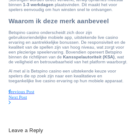
binnen
1-3 werkdagen
plaatsvinden. Dit maakt het voor
spelers eenvoudig om hun winsten snel te ontvangen.
Waarom ik deze merk aanbeveel
Betspino casino onderscheidt zich door zijn
gebruiksvriendelijke mobiele app, uitstekende live casino
ervaring en aantrekkelijke bonussen. De responsiviteit en de
kwaliteit van de spellen zijn van hoog niveau, wat zorgt voor
een plezierige speelervaring. Bovendien opereert Betspino
binnen de richtlijnen van de
Kansspelautoriteit (KSA)
, wat
de veiligheid en betrouwbaarheid van het platform waarborgt.
Al met al is Betspino casino een uitstekende keuze voor
spelers die op zoek zijn naar een kwalitatieve en
toegankelijke live casino ervaring op hun mobiele apparaat.
Previous Post
Next Post
Leave a Reply