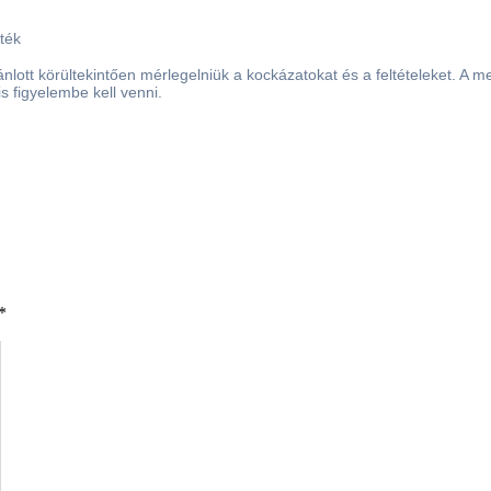
ték
ott körültekintően mérlegelniük a kockázatokat és a feltételeket. A me
s figyelembe kell venni.
*