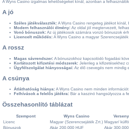
A Wyns Casino izgalmas lehetőségeket kínál, azonban a felhasználókna
A jó
Széles játékválaszték:
A Wyns Casino rengeteg játékot kínál, b
Modern felhasználói élmény:
Az oldal jól megtervezett, felha
Vonó bónuszok:
Az új játékosok számára vonzó bónuszok érhe
Licencelt működés:
A Wyns Casino a magyar Szerencsejáték Zr
A rossz
Magas sávrendszer:
A bónuszokhoz kapcsolódó fogadási követe
Korlátozott kifizetési módszerek:
Jelenleg a kifizetésekhez c
Ügyfélszolgálat hiányosságai:
Az élő csevegés nem mindig e
A csúnya
Átláthatóság hiánya:
A Wyns Casino nem minden információt kö
Felhívások a felelős játékra:
Bár a kaszinó hangsúlyozza a fel
Összehasonlító táblázat
Szempont
Wyns Casino
Verseny
Licenc
Magyar (Szerencsejáték Zrt.)
Magyar/ külföl
Bónuszok
Akár 200.000 HUF
Akár 300.00