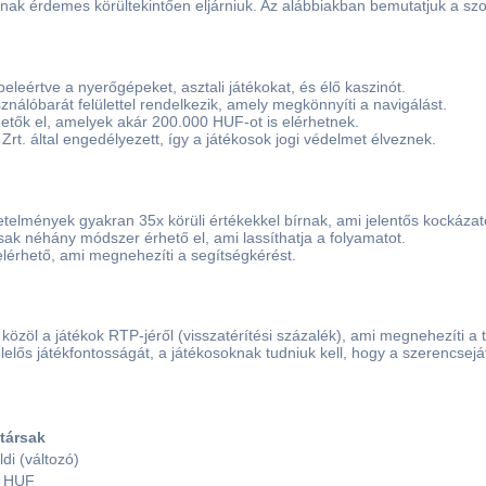
k érdemes körültekintően eljárniuk. Az alábbiakban bemutatjuk a szolgá
eleértve a nyerőgépeket, asztali játékokat, és élő kaszinót.
sználóbarát felülettel rendelkezik, amely megkönnyíti a navigálást.
tők el, amelyek akár 200.000 HUF-ot is elérhetnek.
t. által engedélyezett, így a játékosok jogi védelmet élveznek.
lmények gyakran 35x körüli értékekkel bírnak, ami jelentős kockázato
sak néhány módszer érhető el, ami lassíthatja a folyamatot.
lérhető, ami megnehezíti a segítségkérést.
zöl a játékok RTP-jéről (visszatérítési százalék), ami megnehezíti a 
elős játékfontosságát, a játékosoknak tudniuk kell, hogy a szerencsej
társak
di (változó)
0 HUF