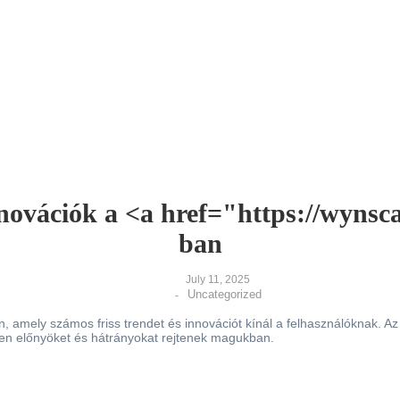
nnovációk a <a href="https://wyns
ban
July 11, 2025
Uncategorized
-
 amely számos friss trendet és innovációt kínál a felhasználóknak. Az 
yen előnyöket és hátrányokat rejtenek magukban.