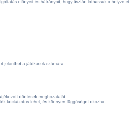
ltatás előnyeit és hátrányait, hogy tisztán láthassuk a helyzetet.
t jelenthet a játékosok számára.
tájékozott döntések meghozatalát.
áték kockázatos lehet, és könnyen függőséget okozhat.