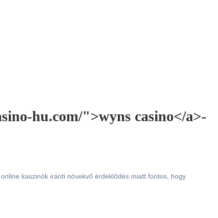
casino-hu.com/">wyns casino</a>-
online kaszinók iránti növekvő érdeklődés miatt fontos, hogy