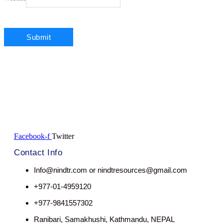
Facebook-f
Twitter
Contact Info
Info@nindtr.com or nindtresources@gmail.com
+977-01-4959120
+977-9841557302
Ranibari, Samakhushi, Kathmandu, NEPAL