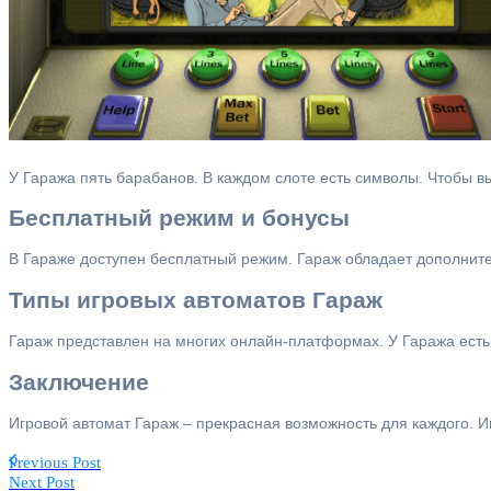
У Гаража пять барабанов. В каждом слоте есть символы. Чтобы в
Бесплатный режим и бонусы
В Гараже доступен бесплатный режим. Гараж обладает дополнит
Типы игровых автоматов Гараж
Гараж представлен на многих онлайн-платформах. У Гаража ест
Заключение
Игровой автомат Гараж – прекрасная возможность для каждого. 
Previous Post
Next Post