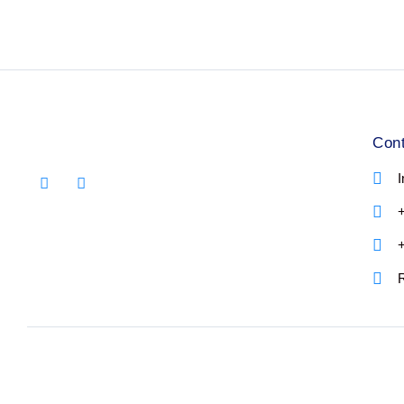
Cont
I