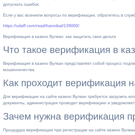
допускать ошибок.
Если у вас возникли вопросы по верификации, обратитесь в служ
https://udaff.com/read/hannibal/139000/
Верификация в казино Вулкан: как защитить свои деньги
Что такое верификация в ка
Верификация в казино Вулкан представляет собой процесс подтв
мошенничества.
Как проходит верификация н
Для верификации на сайте казино Вулкан требуется загрузить ко
документы, администрация проводит верификацию и уведомляет 
Зачем нужна верификация п
Процедура верификации при регистрации на сайте казино Вулка