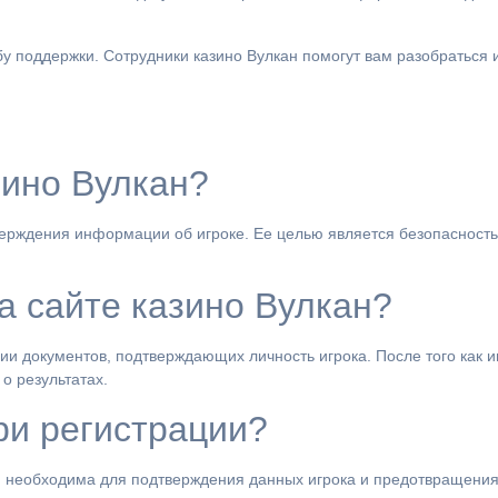
бу поддержки. Сотрудники казино Вулкан помогут вам разобраться
зино Вулкан?
ерждения информации об игроке. Ее целью является безопасность 
а сайте казино Вулкан?
пии документов, подтверждающих личность игрока. После того как 
о результатах.
ри регистрации?
н необходима для подтверждения данных игрока и предотвращени