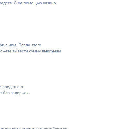
редств. С ее помощью казино
и с ним. После этого
можете вывести сумму выигрыша.
 средства от
т без задержек.
ольствием помогут вам разобраться