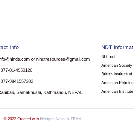
act Info
NDT Informat
NDT.net
nfo@nindtr.com or nindtresources@gmail.com
American Society 
+977-01-4959120
British Institute o
+977-9841557302
American Petroleum
American Institute
Ranibari, Samakhushi, Kathmandu, NEPAL
© 2022 Created with
Nextgen Nepal
& TEAM