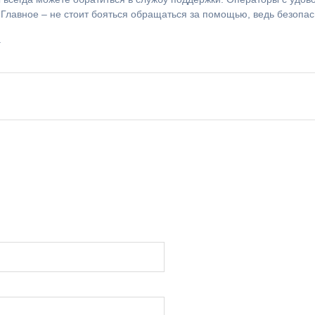
Главное – не стоит бояться обращаться за помощью, ведь безопас
.