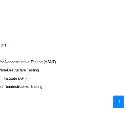
ion
for Nondestructive Testing (ASNT)
f Non-Destructive Testing
 Institute (API)
 of Nondestructive Testing