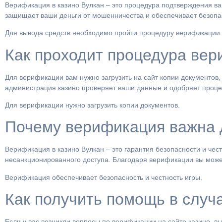
Верификация в казино Вулкан – это процедура подтверждения ва
защищает ваши деньги от мошенничества и обеспечивает безопа
Для вывода средств необходимо пройти процедуру верификации.
Как проходит процедура вер
Для верификации вам нужно загрузить на сайт копии документов
администрация казино проверяет ваши данные и одобряет проце
Для верификации нужно загрузить копии документов.
Почему верификация важна 
Верификация в казино Вулкан – это гарантия безопасности и че
несанкционированного доступа. Благодаря верификации вы может
Верификация обеспечивает безопасность и честность игры.
Как получить помощь в случ
Если у вас возникли вопросы по верификации на сайте казино, в