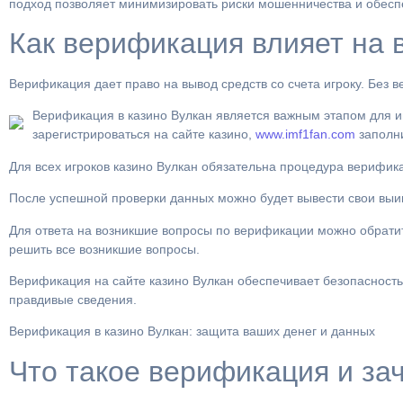
подход позволяет минимизировать риски мошенничества и обеспе
Как верификация влияет на 
Верификация дает право на вывод средств со счета игроку. Без 
Верификация в казино Вулкан является важным этапом для и
зарегистрироваться на сайте казино,
www.imf1fan.com
заполни
Для всех игроков казино Вулкан обязательна процедура верифик
После успешной проверки данных можно будет вывести свои выи
Для ответа на возникшие вопросы по верификации можно обрати
решить все возникшие вопросы.
Верификация на сайте казино Вулкан обеспечивает безопасность
правдивые сведения.
Верификация в казино Вулкан: защита ваших денег и данных
Что такое верификация и за