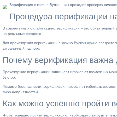
Верификация в казино Вулкан: как проходит проверка личнос
Процедура верификации на
В современных онлайн казино верификация – это обязательный эт
на реальные средства.
Для прохождения верификации в казино Вулкан нужно предостави
заграничный паспорт.
Почему верификация важна 
Прохождение верификации защищает игроков от возможных мошенн
быстро.
Помимо безопасности, верификация позволяет избежать возможны
либо неприятностей.
Как можно успешно пройти 
Чтобы успешно пройти верификацию, необходимо загрузить четк