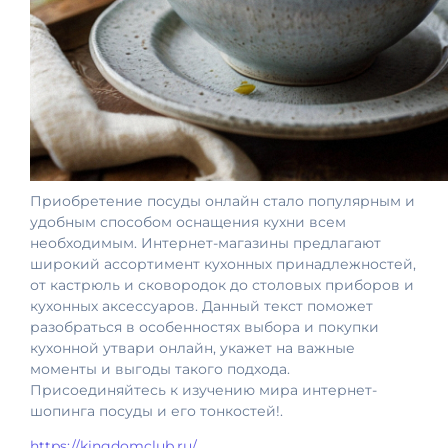
Приобретение посуды онлайн стало популярным и
удобным способом оснащения кухни всем
необходимым. Интернет-магазины предлагают
широкий ассортимент кухонных принадлежностей,
от кастрюль и сковородок до столовых приборов и
кухонных аксессуаров. Данный текст поможет
разобраться в особенностях выбора и покупки
кухонной утвари онлайн, укажет на важные
моменты и выгоды такого подхода.
Присоединяйтесь к изучению мира интернет-
шопинга посуды и его тонкостей!.
https://kingdomclub.ru/