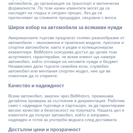
автомобила, до организация на транспорт и митнически
формалности. По този начин клиентите могат да се
насладят на гладък и сигурен процес, без да се
притесняват за сложните процедури, свързани с вноса.
Широк избор на автомобили за всякакви нужди
Американските търгове предлагат голямо разнообразие от
автомобили – икономични и практични модели, луксозни и
спортни автомобили, както и редки и колекционерски
екземпляри. BidMotors осигурява достъп до целия този
асортимент, гарантирайки, че всеки клиент ще намери
автомобил, който отговаря на неговите нужди и бюджет.
Независимо дали търсите семейна кола, служебен
автомобил или мечтания спортен модел, ние ще ви
помогнем да го откриете.
Качество и надеждност
Всеки автомобил, закупен чрез BidMotors, преминава
детайлна проверка за състояние и документация. Работим
само с надеждни търговци и партньори, за да гарантираме
високо качество и безопасност на покупката. Нашата цел е
клиентите да получат автомобил, който е изправен,
надежден и готов за употреба веднага след доставката.
Достъпни цени и прозрачност