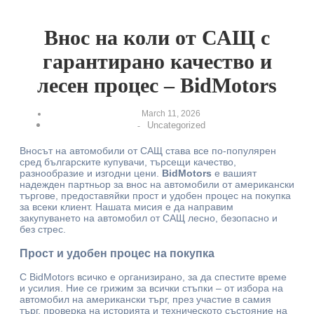
Внос на коли от САЩ с
гарантирано качество и
лесен процес – BidMotors
March 11, 2026
Uncategorized
-
Вносът на автомобили от САЩ става все по-популярен
сред българските купувачи, търсещи качество,
разнообразие и изгодни цени.
BidMotors
е вашият
надежден партньор за внос на автомобили от американски
търгове, предоставяйки прост и удобен процес на покупка
за всеки клиент. Нашата мисия е да направим
закупуването на автомобил от САЩ лесно, безопасно и
без стрес.
Прост и удобен процес на покупка
С BidMotors всичко е организирано, за да спестите време
и усилия. Ние се грижим за всички стъпки – от избора на
автомобил на американски търг, през участие в самия
търг, проверка на историята и техническото състояние на