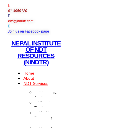
01-4959120
Info@nindtr.com
Join us on Facebook page
NEPAL INSTITUTE
OF NDT
RESOURCES
(NINDTR)
Home
About
NDT Services
Ultrasonic
Testing
Visual
Testing
Liquid
Penetrant
Testing