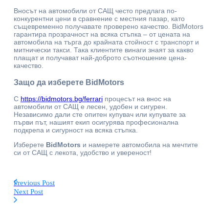
Вносът на автомобили от САЩ често предлага по-
конкурентни цени в сравнение с местния пазар, като
същевременно получавате проверено качество. BidMotors
гарантира прозрачност на всяка стъпка – от цената на
автомобила на търга до крайната стойност с транспорт и
митнически такси. Така клиентите винаги знаят за какво
плащат и получават най-доброто съотношение цена-
качество.
Защо да изберете BidMotors
С
https://bidmotors.bg/ferrari
процесът на внос на
автомобили от САЩ е лесен, удобен и сигурен.
Независимо дали сте опитен купувач или купувате за
първи път, нашият екип осигурява професионална
подкрепа и сигурност на всяка стъпка.
Изберете
BidMotors
и намерете автомобила на мечтите
си от САЩ с лекота, удобство и увереност!
Previous Post
Next Post